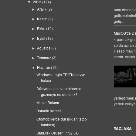
2013
(174)
▼
Aralık
(8)
ama dememek
►
gelişmelerim
Kasım
(9)
►
geliş...
Ekim
(10)
►
MacOS'de Da
Eylül
(18)
►
4 parmak gest
solda açılan 
Ağustos
(8)
►
Hesap makines
vardır. Ancak 
Temmuz
(3)
►
Haziran
(12)
▼
Windows Login TR/EN klavye
hatası
Dünyanın en uzun binasını
gezmeye ne dersiniz?
yerleştirmek
Mezar Bakımı
yerleri çekiyo
Botanik hikmeti
Otomobillerde dur ışıkları (stop
lambası)
YAZI ARA
SanDisk Cruser Fit 32 GB