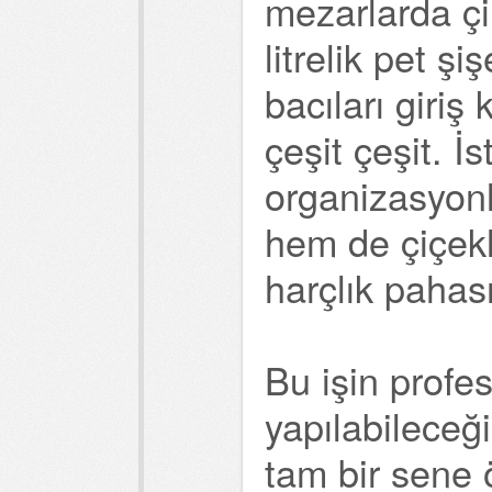
mezarlarda çi
litrelik pet şi
bacıları giriş
çeşit çeşit. İ
organizasyonl
hem de çiçekle
harçlık pahas
Bu işin profe
yapılabilece
tam bir sene 