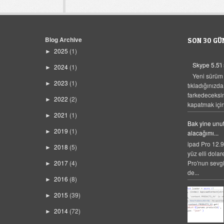
Blog Archive
SON 30 GÜ
2025
(1)
►
Skype 5.5'i
2024
(1)
►
Yeni sürüm
2023
(1)
►
tıkladığınızda
farkedeceksi
2022
(2)
►
kapatmak için,
2021
(1)
►
Bak yine unut
2019
(1)
►
alacağımı...
ipad Pro 12.9
2018
(5)
►
yüz elli dolar
Pro'nun sevgi
2017
(4)
►
de...
2016
(8)
►
2015
(39)
►
2014
(72)
►