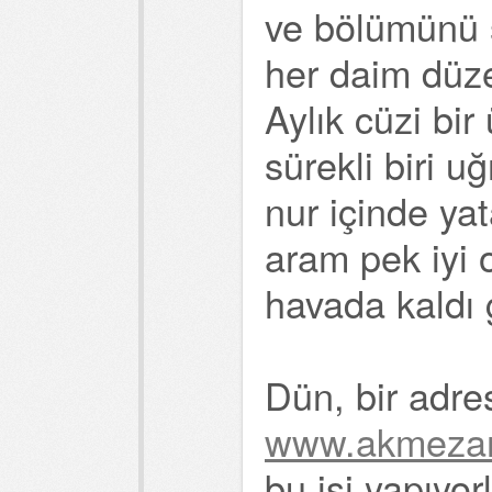
ve bölümünü 
her daim düzen
Aylık cüzi bir
sürekli biri u
nur içinde yat
aram pek iyi o
havada kaldı g
Dün, bir adres
www.akmeza
bu işi yapıyo