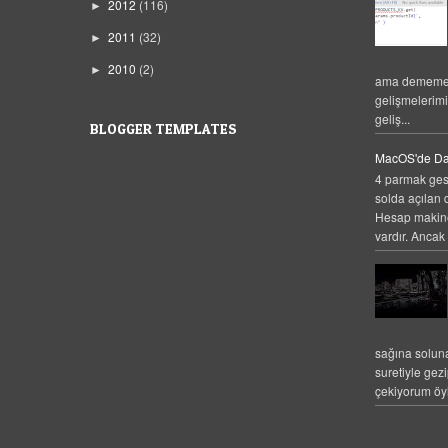
2012
(116)
►
2011
(32)
►
2010
(2)
►
ama dememek
gelişmelerim
geliş...
BLOGGER TEMPLATES
MacOS'de Da
4 parmak gest
solda açılan 
Hesap makines
vardır. Ancak 
sağına solun
suretiyle gez
çekiyorum öyl