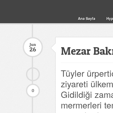
Ana Sayfa
Hyp
Jun
Mezar Bak
26
Tüyler ürperti
ziyareti ülkem
0
Gidildiği zama
mermerleri tem