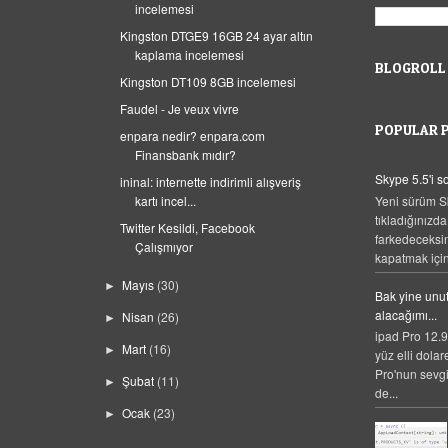
incelemesi
Kingston DTGE9 16GB 24 ayar altın
kaplama incelemesi
BLOGROLL
Kingston DT109 8GB incelemesi
Faudel - Je veux vivre
POPULAR 
enpara nedir? enpara.com
Finansbank mıdır?
Skype 5.5'i 
ininal: internette indirimli alışveriş
Yeni sürüm S
kartı incel...
tıkladığınızda
Twitter Kesildi, Facebook
farkedeceksi
Çalışmıyor
kapatmak için,
Mayıs
(30)
►
Bak yine unut
alacağımı...
Nisan
(26)
►
ipad Pro 12.9
Mart
(16)
►
yüz elli dolar
Pro'nun sevgi
Şubat
(11)
►
de...
Ocak
(23)
►