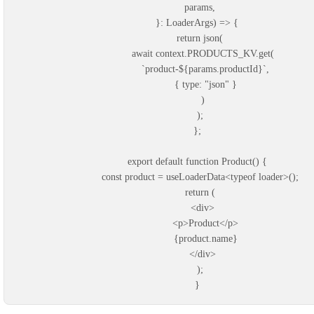
params
}
:
LoaderArgs
) 
=>
return
json
await
context
.
PRODUCTS_KV
.
get
      `
product-
${
params
.
productId
      { type: "
json
export
default
function
Product
const
product
=
useLoaderData
<
typeof
loader
return
    <
div
      <
p
>Product</
p
{
product
.
name
}
    </
div
}