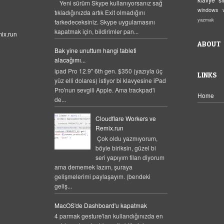
Yeni sürüm Skype kullanıyorsanız sağ
windows
tıkladığınızda artık Exit olmadığını
yazmak
farkedeceksiniz. Skype uygulamasını
kapatmak için, bildirimler pan...
ix.run
ABOUT
Bak yine unuttum hangi tableti
alacağımı...
ipad Pro 12.9" 6th gen. $350 (yazıyla üç
LINKS
yüz elli dolares) istiyor bi klavyesine iPad
Pro'nun sevgili Apple. Ama trackpad'i
Home
de...
Cloudflare Workers ve
Remix.run
Çok oldu yazmıyorum,
böyle biriksin, güzel bi
seri yapıyım filan diyorum
ama dememek lazım, şuraya
gelişmelerimi paylaşayım. (bendeki
geliş...
MacOS'de Dashboard'u kapatmak
4 parmak gesture'ları kullandığınızda en