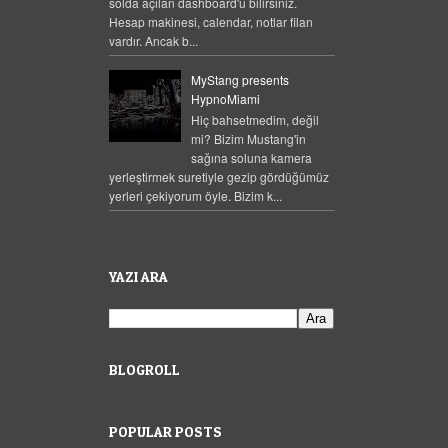
solda açılan dashboard'u bilirsiniz.
Hesap makinesi, calendar, notlar filan
vardır. Ancak b...
MyStang presents
HypnoMiami
Hiç bahsetmedim, değil
mi? Bizim Mustang'in
sağına soluna kamera
yerleştirmek suretiyle gezip gördüğümüz
yerleri çekiyorum öyle. Bizim k...
YAZI ARA
BLOGROLL
POPULAR POSTS