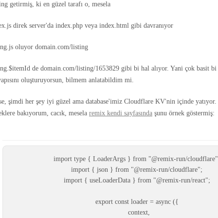
ing getirmiş, ki en güzel tarafı o, mesela
ex.js direk server'da index.php veya index.html gibi davranıyor
ting.js oluyor domain.com/listing
ting.$itemId de domain.com/listing/1653829 gibi bi hal alıyor. Yani çok basit bi 
yapısını oluşturuyorsun, bilmem anlatabildim mi.
e, şimdi her şey iyi güzel ama database'imiz Cloudflare KV'nin içinde yatıyor
klere bakıyorum, cacık, mesela
remix kendi sayfasında
şunu örnek göstermiş:
import
type
 { 
LoaderArgs
 } 
from
 "
@remix-run/cloudflare
import
 { 
json
 } 
from
 "
@remix-run/cloudflare
import
 { 
useLoaderData
 } 
from
 "
@remix-run/react
export
const
loader
=
async
context