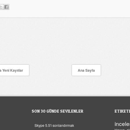
 Yeni Kayıtlar
Ana Sayfa
SON 30 GÜNDE SEVILENLER
ETIKET
incel
Skype 5.5'i sonlandırmak
klavye
s