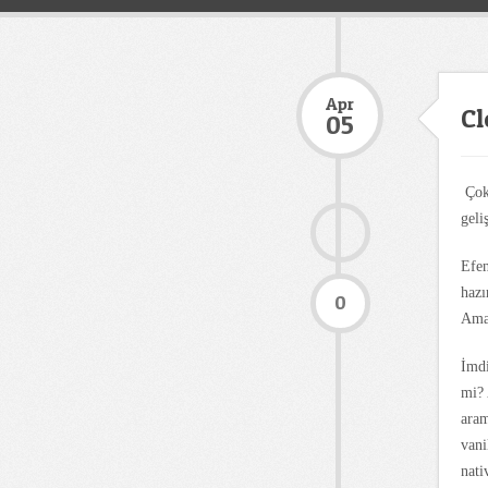
Apr
Cl
05
Çok 
geli
Efen
hazı
0
Ama 
İmdi
mi? 
aram
vani
nati