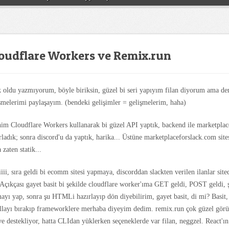
oudflare Workers ve Remix.run
oldu yazmıyorum, böyle biriksin, güzel bi seri yapıyım filan diyorum ama d
şmelerimi paylaşayım. (bendeki gelişimler = gelişmelerim, haha)
im Cloudflare Workers kullanarak bi güzel API yaptık, backend ile marketpla
rladık; sonra discord'u da yaptık, harika... Üstüne marketplaceforslack.com sites
zaten statik...
iii, sıra geldi bi ecomm sitesi yapmaya, discorddan slackten verilen ilanlar sited
Açıkçası gayet basit bi şekilde cloudflare worker'ıma GET geldi, POST geldi, 
ayı yap, sonra şu HTMLi hazırlayıp dön diyebilirim, gayet basit, di mi? Basit, 
llayı bırakıp frameworklere merhaba diyeyim dedim. remix.run çok güzel görü
ve destekliyor, hatta CLIdan yüklerken seçeneklerde var filan, neggzel. React'ın