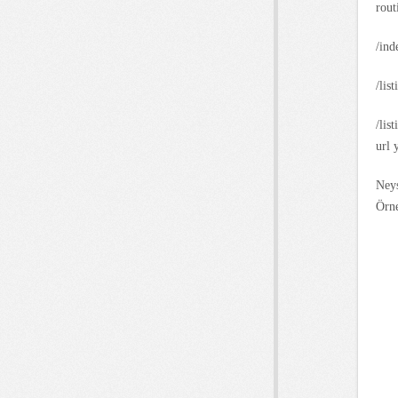
rout
/ind
/lis
/lis
url 
Neys
Örne