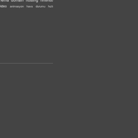
nintendo
video
animasyon
hava durumu
hızlı