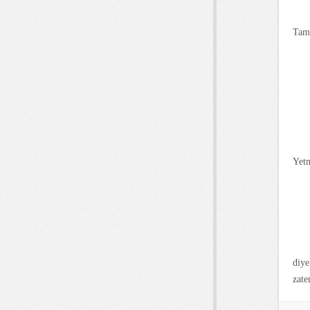
Tama
Yetm
diye
zate