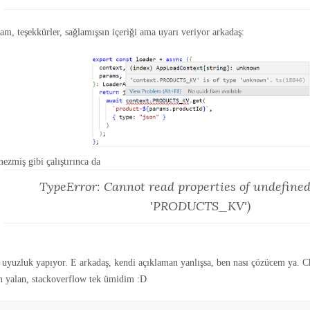
m, teşekkürler, sağlamışsın içeriği ama uyarı veriyor arkadaş:
ezmiş gibi çalıştırınca da
TypeError: Cannot read properties of undefined
'PRODUCTS_KV')
 uyuzluk yapıyor. E arkadaş, kendi açıklaman yanlışsa, ben nası çözücem ya. 
n yalan, stackoverflow tek ümidim :D