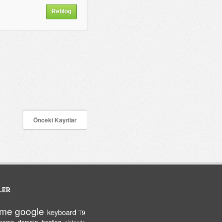
Reblog
Önceki Kayıtlar
LER
eme
google
keyboard
T9
inema
domain
hosting