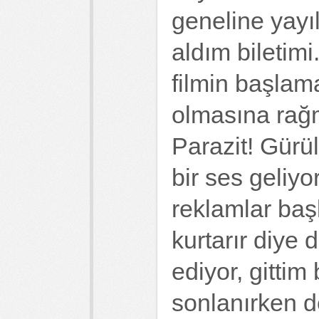
geneline yayı
aldım biletimi
filmin başlam
olmasına rağme
Parazit! Gürül
bir ses geliy
reklamlar başl
kurtarır diye
ediyor, gittim
sonlanırken d