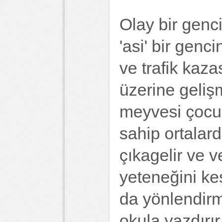
Olay bir genc
'asi' bir genc
ve trafik kaz
üzerine gelişm
meyvesi çocu
sahip ortala
çıkagelir ve v
yeteneğini ke
da yönlendirm
okula yazdırır