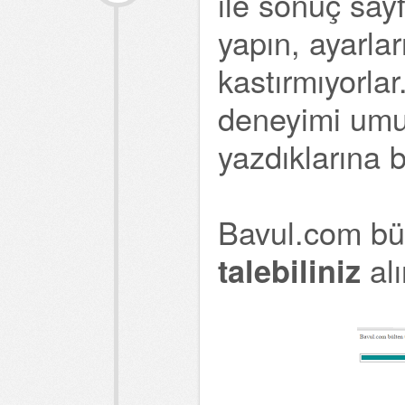
ile sonuç sayf
yapın, ayarları
kastırmıyorla
deneyimi umu
yazdıklarına 
Bavul.com bül
alı
talebiliniz