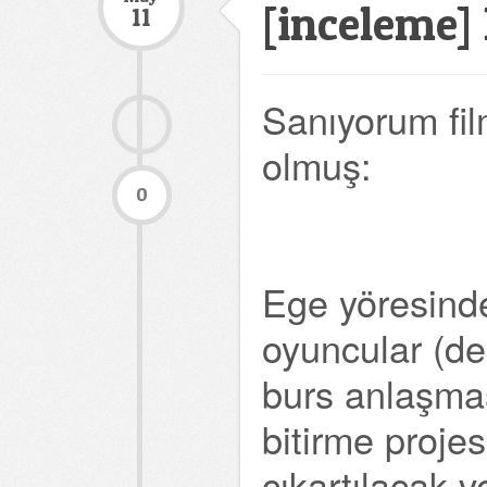
[inceleme] 
11
Sanıyorum fil
olmuş:
0
Ege yöresinde
oyuncular (dem
burs anlaşmas
bitirme projes
çıkartılacak 