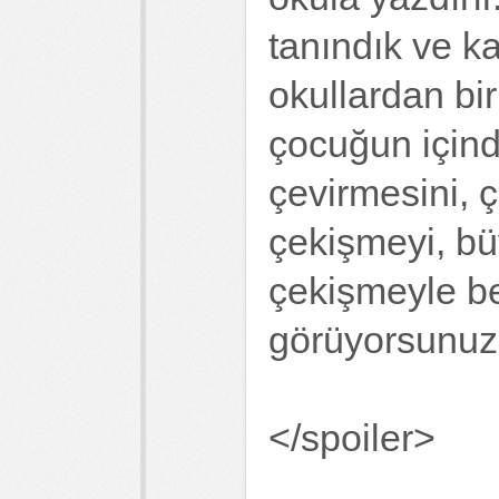
tanındık ve k
okullardan bir
çocuğun içind
çevirmesini, 
çekişmeyi, bü
çekişmeyle benz
görüyorsunuz
</spoiler>