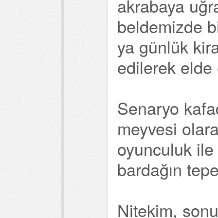
akrabaya uğr
beldemizde bi 
ya günlük kir
edilerek elde 
Senaryo kafad
meyvesi olarak
oyunculuk ile
bardağın tepes
Nitekim, son