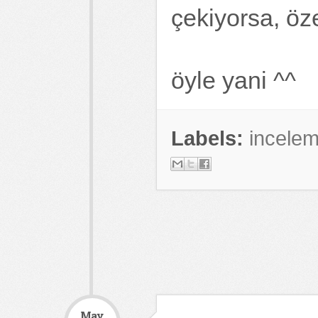
çekiyorsa, öz
öyle yani ^^
Labels:
incele
May