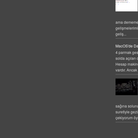
ama dememek
gelişmelerim
geliş...
MacOS'de Da
4 parmak gest
solda açılan 
Hesap makines
vardır. Ancak 
sağına solun
suretiyle gez
çekiyorum öyl