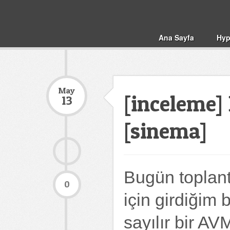
Ana Sayfa
Hyp
May
[inceleme]
13
[sinema]
Bugün toplant
0
için girdiğim b
sayılır bir AV