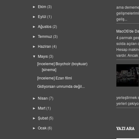
Ekim
(3)
ama dememek
►
gelişmelerim
Eylül
(1)
►
geliş...
Ağustos
(2)
►
MacOS'de Da
Temmuz
(3)
►
4 parmak gest
solda açılan 
Haziran
(4)
►
Hesap makines
vardır. Ancak 
Mayıs
(3)
▼
[inceleme] Boychoir (boykuar)
[sinema]
[inceleme] Ezan filmi
Gidiyorsan umrumda değil...
yerleştirmek
Nisan
(7)
►
yerleri çekiyo
Mart
(1)
►
Şubat
(5)
►
Ocak
(6)
YAZI ARA
►