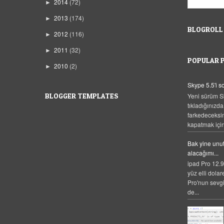
2014
(72)
►
2013
(174)
►
BLOGROLL
2012
(116)
►
2011
(32)
►
POPULAR 
2010
(2)
►
Skype 5.5'i 
Yeni sürüm S
BLOGGER TEMPLATES
tıkladığınızda
farkedeceksi
kapatmak için,
Bak yine unut
alacağımı...
ipad Pro 12.9
yüz elli dolar
Pro'nun sevgi
de...