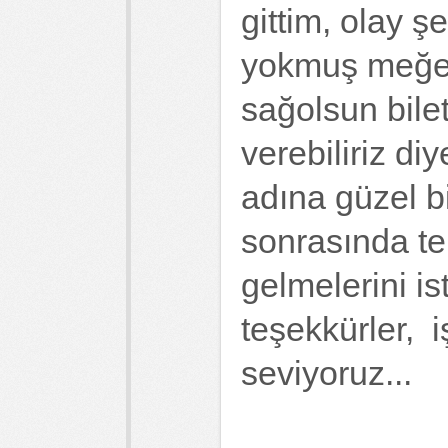
gittim, olay ş
yokmuş meğer
sağolsun bilet
verebiliriz d
adına güzel b
sonrasında tek
gelmelerini ist
teşekkürler, i
seviyoruz...