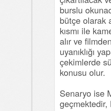
burslu okunac
bütçe olarak a
kısmı ile kame
alır ve filmd
uyanıklığı yap
çekimlerde sür
konusu olur.
Senaryo ise 
geçmektedir, 