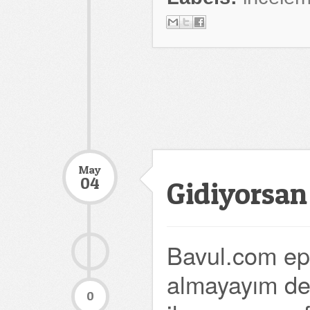
May
04
Gidiyorsan
Bavul.com ep
almayayım ded
0