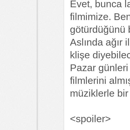
Evet, bunca l
filmimize. Be
götürdüğünü 
Aslında ağır i
klişe diyebile
Pazar günleri
filmlerini alm
müziklerle bir
<spoiler>