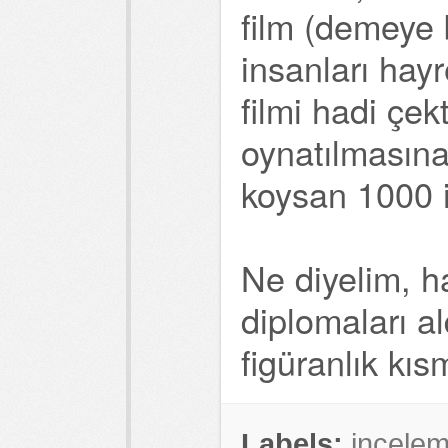
film (demeye 
insanları hayr
filmi hadi çek
oynatılmasına
koysan 1000 
Ne diyelim, hay
diplomaları al
figüranlık kıs
Labels:
incele