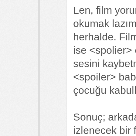
Len, film yoru
okumak lazım,
herhalde. Fil
ise <spolier>
sesini kaybet
<spoiler> bab
çocuğu kabull
Sonuç; arkada
izlenecek bir 