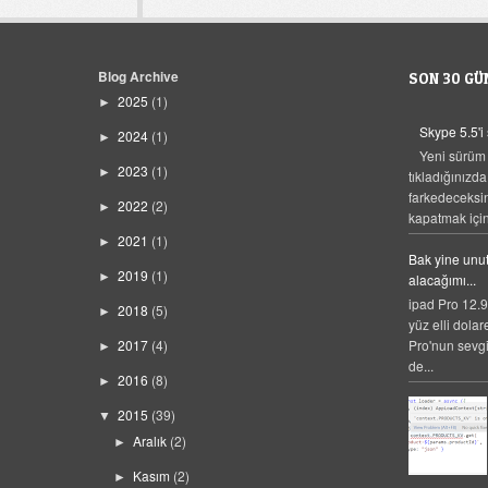
Blog Archive
SON 30 GÜ
2025
(1)
►
Skype 5.5'i
2024
(1)
►
Yeni sürüm
2023
(1)
►
tıkladığınızda
farkedeceksi
2022
(2)
►
kapatmak için,
2021
(1)
►
Bak yine unut
2019
(1)
►
alacağımı...
ipad Pro 12.9
2018
(5)
►
yüz elli dolar
Pro'nun sevgi
2017
(4)
►
de...
2016
(8)
►
2015
(39)
▼
Aralık
(2)
►
Kasım
(2)
►