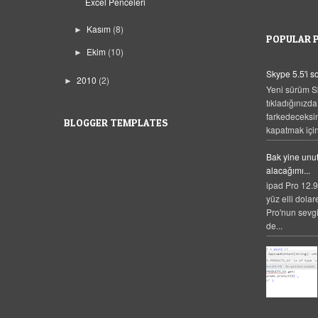
Excel Penceleri
Kasım
(8)
►
POPULAR 
Ekim
(10)
►
Skype 5.5'i 
2010
(2)
►
Yeni sürüm S
tıkladığınızda
farkedeceksi
BLOGGER TEMPLATES
kapatmak için,
Bak yine unut
alacağımı...
ipad Pro 12.9
yüz elli dolar
Pro'nun sevgi
de...