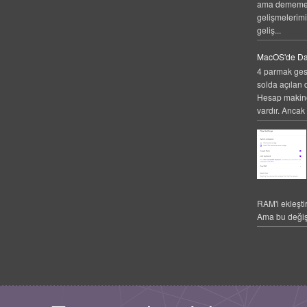
ama dememek
gelişmelerim
geliş...
MacOS'de Da
4 parmak gest
solda açılan 
Hesap makines
vardır. Ancak 
RAM'i ekleşti
Ama bu değiş