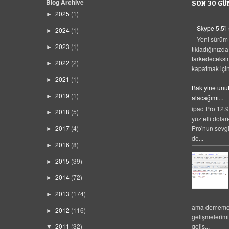
Blog Archive
SON 30 GÜ
2025
(1)
►
Skype 5.5'i
2024
(1)
►
Yeni sürüm
2023
(1)
►
tıkladığınızda
farkedeceksi
2022
(2)
►
kapatmak için,
2021
(1)
►
Bak yine unut
2019
(1)
►
alacağımı...
ipad Pro 12.9
2018
(5)
►
yüz elli dolar
Pro'nun sevgi
2017
(4)
►
de...
2016
(8)
►
2015
(39)
►
2014
(72)
►
2013
(174)
►
ama dememek
2012
(116)
►
gelişmelerim
2011
(32)
geliş...
▼