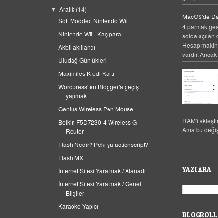
Aralık
(14)
▼
MacOS'de Da
Soft Modded Nintendo Wii
4 parmak gest
Nintendo Wii - Kaç para
solda açılan 
Hesap makines
Akbil akıllandı
vardır. Ancak 
Uludağ Günlükleri
Maximiles Kredi Kartı
Wordpress'ten Blogger'a geçiş
yapmak
Genius Wireless Pen Mouse
RAM'i ekleşti
Belkin F5D7230-4 Wireless G
Ama bu değiş
Router
Flash Nedir? Peki ya actionscript?
Flash MX
YAZI ARA
İnternet Sitesi Yaratmak / Alanadı
İnternet Sitesi Yaratmak / Genel
Bilgiler
Karaoke Yapıcı
BLOGROLL