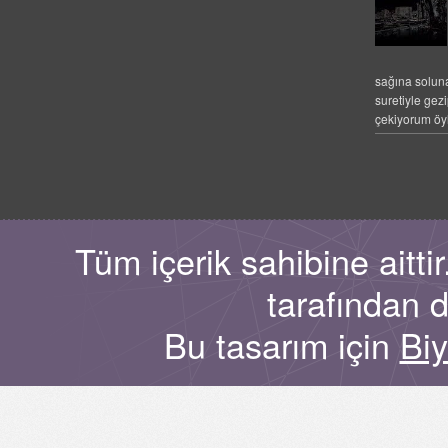
sağına solun
suretiyle gez
çekiyorum öyl
Tüm içerik sahibine aitt
tarafından 
Bu tasarım için
Bi