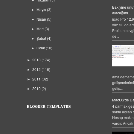
►
Bak yine unut
Mayıs
(3)
►
alacağımı...
Nisan
(5)
ipad Pro 12.9
►
yüz elli dolar
Mart
(3)
►
Pro'nun sevgi
de...
Şubat
(4)
►
Ocak
(10)
►
2013
(174)
►
2012
(116)
►
ama dememek
2011
(32)
►
gelişmelerim
geliş...
2010
(2)
►
MacOS'de Da
4 parmak gest
BLOGGER TEMPLATES
solda açılan 
Hesap makines
vardır. Ancak 