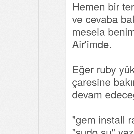
Hemen bir ter
ve cevaba bak
mesela benim
Air'imde.
Eğer ruby yük
çaresine bakı
devam edece
"gem install r
"sudo su" ya