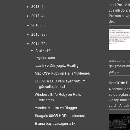
ipad Pro 12.9
2018
(5)
►
yüz elli dolar
Pro'nun sevgi
2017
(4)
►
de...
2016
(8)
►
2015
(39)
►
2014
(72)
▼
Aralık
(16)
▼
ilkgelen.com
ama dememek
iLasik ve Dünyagöz Rezilliği
gelişmelerim
geliş...
Mac OS'e Ruby on Rails Yüklemek
LG L90'a LCD yenileyen yazılım
MacOS'de Da
güncelleştirmesi
4 parmak gest
Windows 8.1'e Ruby on Rails
solda açılan 
yüklemek
Hesap makines
vardır. Ancak 
Yandex Metrika ve Blogger
Seagate 80GB HDD incelemesi
E ama başlayacağım artık!