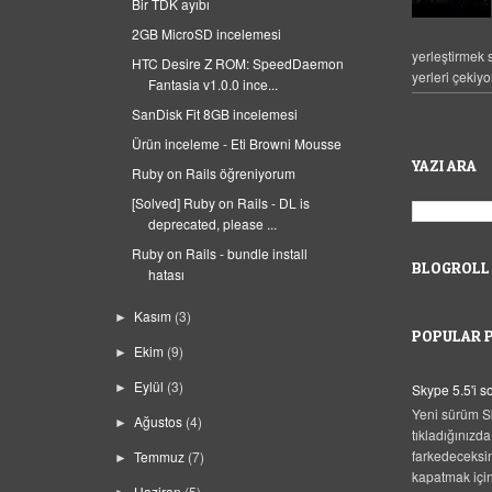
Bir TDK ayıbı
2GB MicroSD incelemesi
yerleştirmek
HTC Desire Z ROM: SpeedDaemon
yerleri çekiyo
Fantasia v1.0.0 ince...
SanDisk Fit 8GB incelemesi
Ürün inceleme - Eti Browni Mousse
YAZI ARA
Ruby on Rails öğreniyorum
[Solved] Ruby on Rails - DL is
deprecated, please ...
Ruby on Rails - bundle install
BLOGROLL
hatası
Kasım
(3)
►
POPULAR 
Ekim
(9)
►
Eylül
(3)
►
Skype 5.5'i 
Yeni sürüm S
Ağustos
(4)
►
tıkladığınızda
farkedeceksi
Temmuz
(7)
►
kapatmak için,
Haziran
(5)