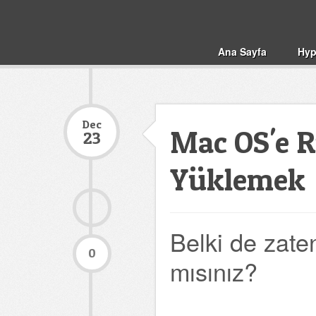
Ana Sayfa
Hyp
Dec
Mac OS'e R
23
Yüklemek
Belki de zate
0
mısınız?