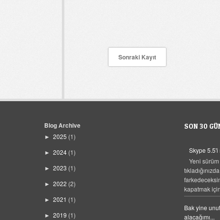
Sonraki Kayıt
Blog Archive
SON 30 GÜ
2025
(1)
►
Skype 5.5'i
2024
(1)
►
Yeni sürüm
2023
(1)
►
tıkladığınızda
farkedeceksi
2022
(2)
►
kapatmak için,
2021
(1)
►
Bak yine unut
2019
(1)
►
alacağımı...