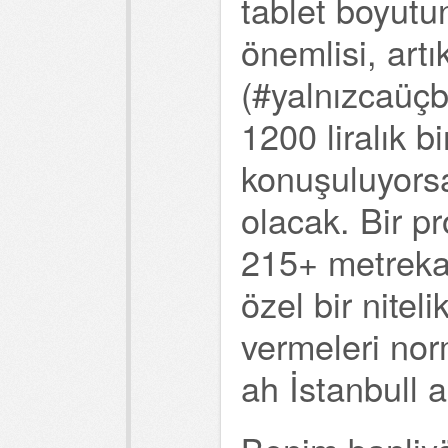
tablet boyutu
önemlisi, art
(#yalnızcaüçbi
1200 liralık b
konuşuluyorsa
olacak. Bir p
215+ metreka
özel bir niteli
vermeleri nor
ah İstanbull a