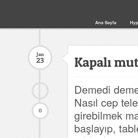
Ana Sayfa
Hyp
Jan
Kapalı mu
23
Demedi demey
Nasıl cep tele
0
girebilmek ma
başlayıp, table