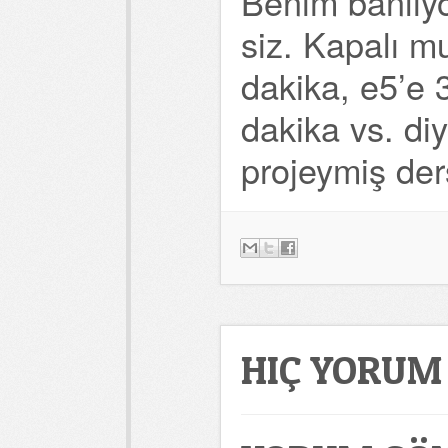
Benim banliyö
siz. Kapalı m
dakika, e5’e 
dakika vs. di
projeymiş der
HIÇ YORUM