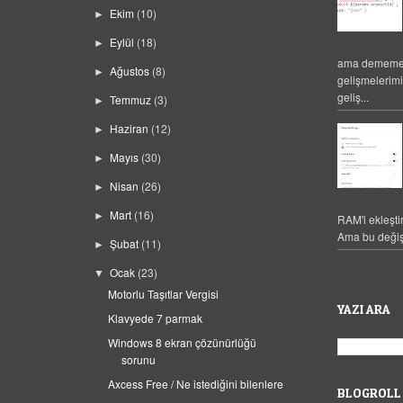
Ekim
(10)
►
Eylül
(18)
►
ama dememek
Ağustos
(8)
►
gelişmelerim
geliş...
Temmuz
(3)
►
Haziran
(12)
►
Mayıs
(30)
►
Nisan
(26)
►
Mart
(16)
►
RAM'i ekleşti
Ama bu değiş
Şubat
(11)
►
Ocak
(23)
▼
Motorlu Taşıtlar Vergisi
YAZI ARA
Klavyede 7 parmak
Windows 8 ekran çözünürlüğü
sorunu
Axcess Free / Ne istediğini bilenlere
BLOGROLL