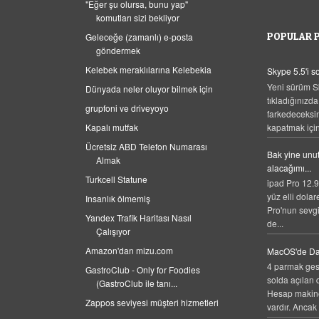
"Eğer şu olursa, bunu yap"
komutları sizi bekliyor
POPULAR 
Geleceğe (zamanlı) e-posta
göndermek
Kelebek meraklılarına Kelebekia
Skype 5.5'i 
Yeni sürüm S
Dünyada neler oluyor bilmek için
tıkladığınızda
grupfoni ve driveyoyo
farkedeceksi
kapatmak için,
Kapalı mutfak
Ücretsiz ABD Telefon Numarası
Bak yine unut
Almak
alacağımı...
Turkcell Statune
ipad Pro 12.9
yüz elli dolar
Insanlık ölmemiş
Pro'nun sevgi
Yandex Trafik Haritası Nasıl
de...
Çalışıyor
Amazon'dan mizu.com
MacOS'de Da
4 parmak gest
GastroClub - Only for Foodies
solda açılan 
(GastroClub ile tanı...
Hesap makines
Zappos seviyesi müşteri hizmetleri
vardır. Ancak 