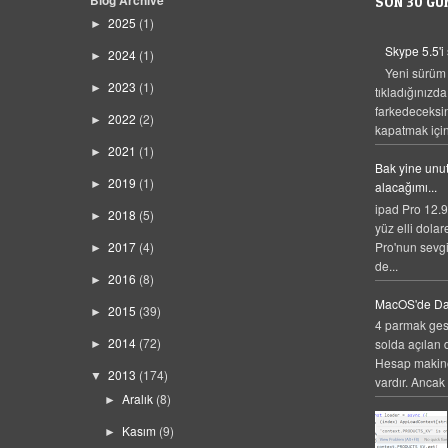
Blog Archive
SON 30 GÜ
2025
(1)
►
Skype 5.5'i
2024
(1)
►
Yeni sürüm
2023
(1)
►
tıkladığınızda
farkedeceksi
2022
(2)
►
kapatmak için,
2021
(1)
►
Bak yine unut
2019
(1)
►
alacağımı...
ipad Pro 12.9
2018
(5)
►
yüz elli dolar
Pro'nun sevgi
2017
(4)
►
de...
2016
(8)
►
MacOS'de Da
2015
(39)
►
4 parmak gest
2014
(72)
solda açılan 
►
Hesap makines
2013
(174)
▼
vardır. Ancak 
Aralık
(8)
►
Kasım
(9)
►