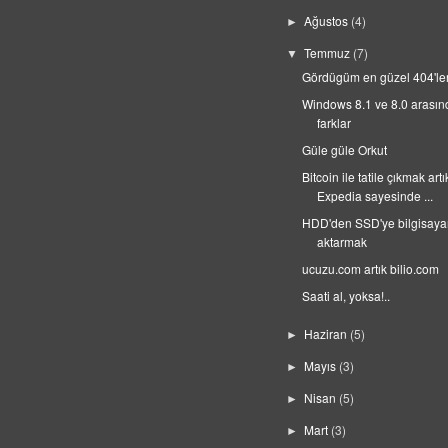
Ağustos
(4)
►
Temmuz
(7)
▼
Gördügüm en güzel 404'ler
Windows 8.1 ve 8.0 arasın
farklar
Güle güle Orkut
Bitcoin ile tatile çıkmak artı
Expedia sayesinde ...
HDD'den SSD'ye bilgisaya
aktarmak
ucuzu.com artık bilio.com
Saati al, yoksa!..
Haziran
(5)
►
Mayıs
(3)
►
Nisan
(5)
►
Mart
(3)
►