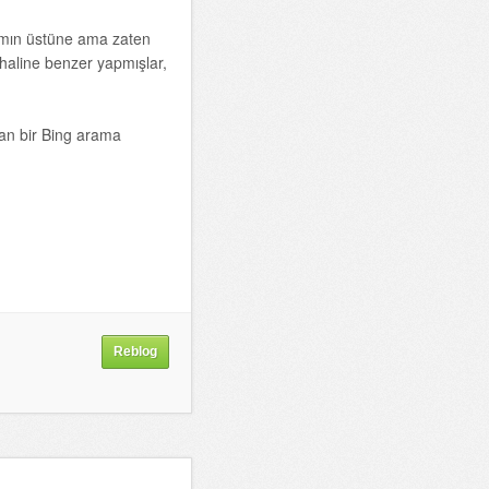
ımın üstüne ama zaten
i haline benzer yapmışlar,
an bir Bing arama
Reblog