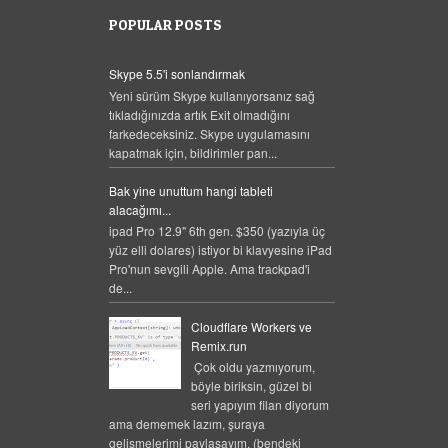
POPULAR POSTS
Skype 5.5'i sonlandırmak
Yeni sürüm Skype kullanıyorsanız sağ
tıkladığınızda artık Exit olmadığını
farkedeceksiniz. Skype uygulamasını
kapatmak için, bildirimler pan...
Bak yine unuttum hangi tableti
alacağımı...
ipad Pro 12.9" 6th gen. $350 (yazıyla üç
yüz elli dolares) istiyor bi klavyesine iPad
Pro'nun sevgili Apple. Ama trackpad'i
de...
Cloudflare Workers ve
Remix.run
Çok oldu yazmıyorum,
böyle biriksin, güzel bi
seri yapıyım filan diyorum
ama dememek lazım, şuraya
gelişmelerimi paylaşayım. (bendeki