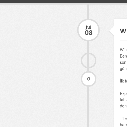
Jul
Wi
08
Win
Ben
so
günc
0
İlk 
Expl
tab
den
Tit
har