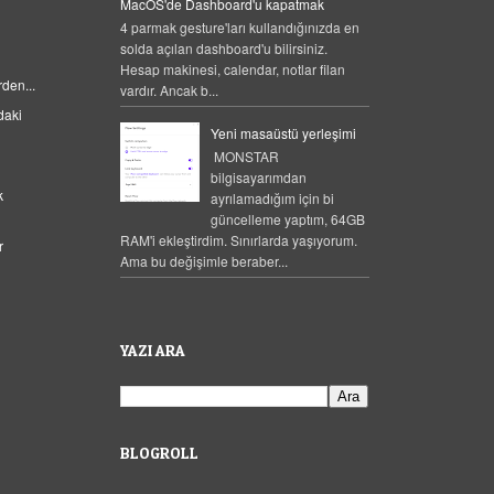
MacOS'de Dashboard'u kapatmak
4 parmak gesture'ları kullandığınızda en
solda açılan dashboard'u bilirsiniz.
Hesap makinesi, calendar, notlar filan
den...
vardır. Ancak b...
daki
Yeni masaüstü yerleşimi
MONSTAR
bilgisayarımdan
k
ayrılamadığım için bi
güncelleme yaptım, 64GB
RAM'i ekleştirdim. Sınırlarda yaşıyorum.
r
Ama bu değişimle beraber...
YAZI ARA
BLOGROLL