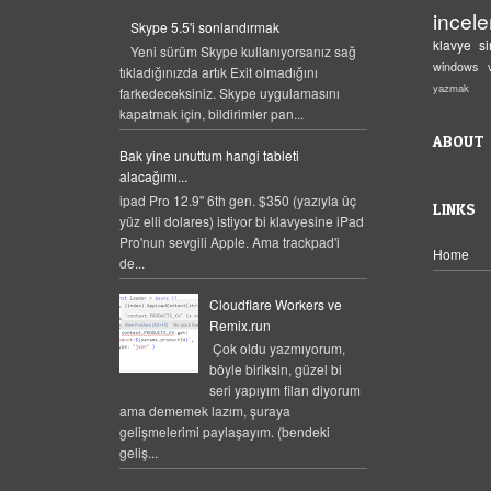
incel
Skype 5.5'i sonlandırmak
klavye
s
Yeni sürüm Skype kullanıyorsanız sağ
windows
tıkladığınızda artık Exit olmadığını
yazmak
farkedeceksiniz. Skype uygulamasını
kapatmak için, bildirimler pan...
ABOUT
Bak yine unuttum hangi tableti
alacağımı...
ipad Pro 12.9" 6th gen. $350 (yazıyla üç
LINKS
yüz elli dolares) istiyor bi klavyesine iPad
Pro'nun sevgili Apple. Ama trackpad'i
Home
de...
Cloudflare Workers ve
Remix.run
Çok oldu yazmıyorum,
böyle biriksin, güzel bi
seri yapıyım filan diyorum
ama dememek lazım, şuraya
gelişmelerimi paylaşayım. (bendeki
geliş...