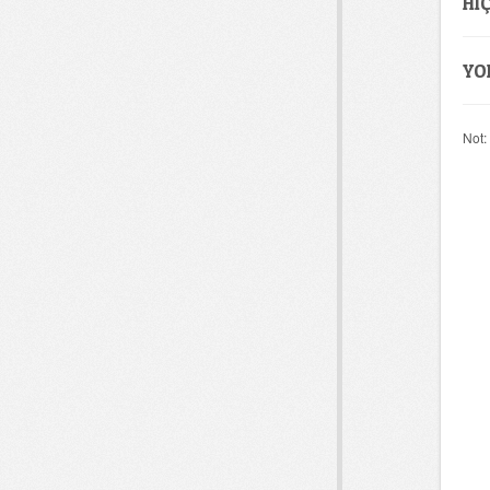
HI
YO
Not: