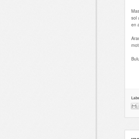
Mas
sol 
en a
Ara
mot
Bul
Labe