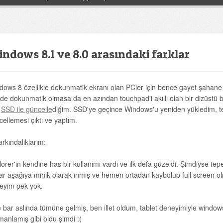
ndows 8.1 ve 8.0 arasındaki farklar
dows 8 özellikle dokunmatik ekranı olan PCler için bence gayet şahane bi
de dokunmatik olmasa da en azından touchpad'i akıllı olan bir dizüstü b
n
SSD ile güncelle
diğim. SSD'ye geçince Windows'u yeniden yükledim, te
ellemesi çıktı ve yaptım.
farkındalıklarım:
orer'ın kendine has bir kullanımı vardı ve ilk defa güzeldi. Şimdiyse tep
lar aşağıya minik olarak inmiş ve hemen ortadan kaybolup full screen olm
eyim pek yok.
le bar aslında tümüne gelmiş, ben illet oldum, tablet deneyimiyle windo
manlamış gibi oldu şimdi :(