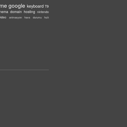
eme
google
keyboard
T9
inema
domain
hosting
nintendo
video
animasyon
hava durumu
hızlı