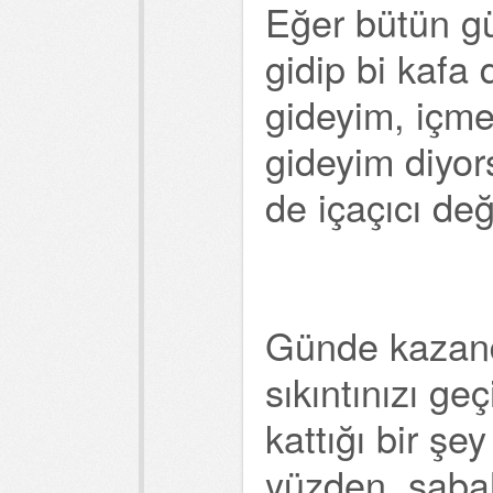
Eğer bütün gü
gidip bi kafa
gideyim, içm
gideyim diyor
de içaçıcı değ
Günde kazand
sıkıntınızı ge
kattığı bir şe
yüzden, sabah