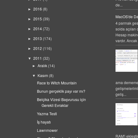
de...
2016
(8)
►
MacOS'de Da
2015
(39)
►
4 parmak gest
2014
(72)
solda açılan 
►
Hesap makines
2013
(174)
►
vardır. Ancak 
2012
(116)
►
2011
(32)
▼
Aralık
(14)
►
Kasım
(8)
▼
ama dememek
Race to Witch Mountain
gelişmelerim
Bunun gerçeklik payı var mı?
geliş...
Belçika Vizesi Başvurusu için
Gerekli Evraklar
Yazma Testi
İş hayatı
Lawnmower
RAM'i ekleşti