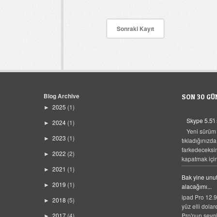
Sonraki Kayıt
Blog Archive
SON 30 GÜ
2025
(1)
►
Skype 5.5'i
2024
(1)
►
Yeni sürüm
2023
(1)
►
tıkladığınızda
farkedeceksi
2022
(2)
►
kapatmak için,
2021
(1)
►
Bak yine unut
2019
(1)
►
alacağımı...
ipad Pro 12.9
2018
(5)
►
yüz elli dolar
Pro'nun sevgi
2017
(4)
►