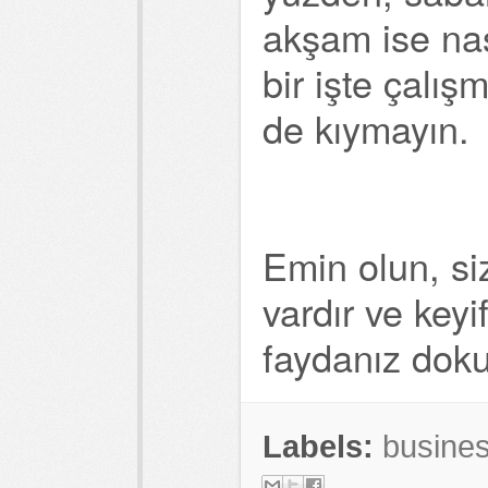
akşam ise nası
bir işte çalış
de kıymayın.
Emin olun, si
vardır ve keyi
faydanız doku
Labels:
busine