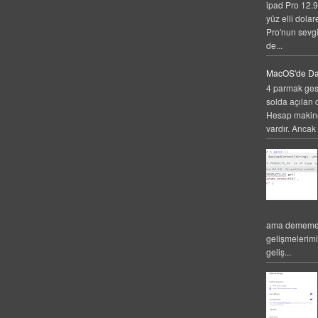
ipad Pro 12.9
yüz elli dolar
Pro'nun sevgi
de...
MacOS'de Da
4 parmak gest
solda açılan 
Hesap makines
vardır. Ancak 
ama dememek
gelişmelerim
geliş...