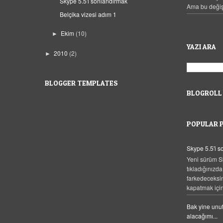
Skype 5.5'i sonlandırmak
Ama bu değiş
Belçika vizesi adım 1
Ekim
(10)
►
YAZI ARA
2010
(2)
►
BLOGGER TEMPLATES
BLOGROLL
POPULAR 
Skype 5.5'i 
Yeni sürüm S
tıkladığınızda
farkedeceksi
kapatmak için,
Bak yine unut
alacağımı...