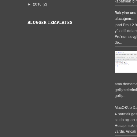
kapatmak için,
2010
(2)
►
Bak yine unut
alacağımı...
BLOGGER TEMPLATES
ipad Pro 12.9
yüz elli dolar
Pro'nun sevgi
de...
ama dememek
gelişmelerim
geliş...
MacOS'de Da
4 parmak gest
solda açılan 
Hesap makines
vardır. Ancak 