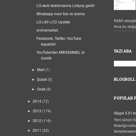
LG akıllı telefonlarına Lolipop geldi!
Whatsapp mavi tick ve arama
RAM'i ekleşti
LG L90 LCD Update
Ama bu değiş
onlinemarket
Facebook, Twitter, YouTube
kapatıldı!
YAZI ARA
YouTube'dan MİKKEMMEL bi
özellik
Mart
(1)
►
BLOGROLL
Şubat
(5)
►
Ocak
(6)
►
POPULAR 
2014
(72)
►
2013
(174)
►
Skype 5.5'i 
Yeni sürüm S
2012
(116)
►
tıkladığınızda
2011
(32)
farkedeceksi
►