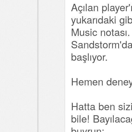
Açılan player'
yukarıdaki gi
Music notası.
Sandstorm'dan
başlıyor.
Hemen deney
Hatta ben siz
bile! Bayılac
buyrun: