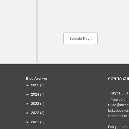
Sonraki Kayıt
Blog Archive
SON 30 GÜ
2025
(1)
►
Skype 5.5'i
2024
(1)
►
Yeni sürüm
2023
(1)
►
tıkladığınızda
farkedeceksi
2022
(2)
►
kapatmak için,
2021
(1)
►
Bak yine unut