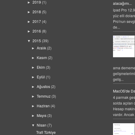
2019
(1)
►
alacağımı...
ipad Pro 12.9
2018
(5)
►
yüz elli dolar
Pro'nun sevgi
2017
(4)
►
de...
2016
(8)
►
2015
(39)
▼
Aralık
(2)
►
Kasım
(2)
►
Ekim
(3)
ama dememek
►
gelişmelerim
Eylül
(1)
►
geliş...
Ağustos
(2)
►
MacOS'de Da
Temmuz
(3)
►
4 parmak gest
solda açılan 
Haziran
(4)
►
Hesap makines
vardır. Ancak 
Mayıs
(3)
►
Nisan
(7)
▼
Trafi Türkiye