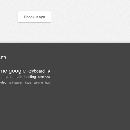
Önceki Kayıt
LER
eme
google
keyboard
T9
inema
domain
hosting
nintendo
video
animasyon
hava durumu
hızlı