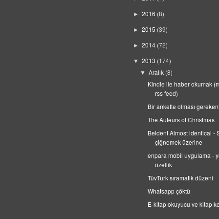
2016
(8)
►
2015
(39)
►
2014
(72)
►
2013
(174)
▼
Aralık
(8)
▼
Kindle ile haber okumak (
rss feed)
Bir ankette olması gereken
The Auteurs of Christmas
Beldent Almost identical - 
çiğnemek üzerine
enpara mobil uygulama - y
özellik
TüvTurk sıramatik düzeni
Whatsapp çöktü
E-kitap okuyucu ve kitap k