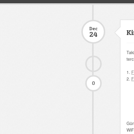
Dec
Ki
24
Taki
terc
1.
F
2.
F
0
Günl
WiF