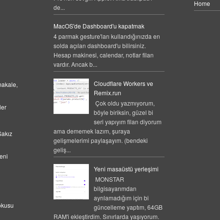
Home
de...
MacOS'de Dashboard'u kapatmak
4 parmak gesture'ları kullandığınızda en
solda açılan dashboard'u bilirsiniz.
Hesap makinesi, calendar, notlar filan
vardır. Ancak b...
Cloudflare Workers ve
makale,
Remix.run
Çok oldu yazmıyorum,
ler
böyle biriksin, güzel bi
seri yapıyım filan diyorum
ama dememek lazım, şuraya
Sakız
gelişmelerimi paylaşayım. (bendeki
geliş...
eni
Yeni masaüstü yerleşimi
MONSTAR
bilgisayarımdan
ayrılamadığım için bi
okusu
güncelleme yaptım, 64GB
RAM'i ekleştirdim. Sınırlarda yaşıyorum.