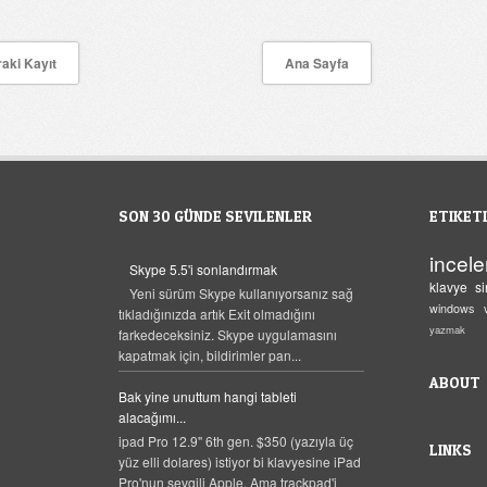
aki Kayıt
Ana Sayfa
SON 30 GÜNDE SEVILENLER
ETIKET
incel
Skype 5.5'i sonlandırmak
klavye
s
Yeni sürüm Skype kullanıyorsanız sağ
windows
tıkladığınızda artık Exit olmadığını
yazmak
farkedeceksiniz. Skype uygulamasını
kapatmak için, bildirimler pan...
ABOUT
Bak yine unuttum hangi tableti
alacağımı...
ipad Pro 12.9" 6th gen. $350 (yazıyla üç
LINKS
yüz elli dolares) istiyor bi klavyesine iPad
Pro'nun sevgili Apple. Ama trackpad'i