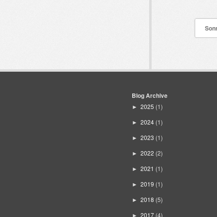
Sonr
Blog Archive
2025
(1)
►
2024
(1)
►
2023
(1)
►
2022
(2)
►
2021
(1)
►
2019
(1)
►
2018
(5)
►
2017
(4)
►