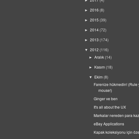
►
2016
(8)
►
2015
(39)
►
2014
(72)
►
2013
(174)
►
2012
(116)
▼
Aralık
(14)
►
Kasım
(18)
►
Ekim
(8)
▼
Farenize hükmedin! (Rule 
mouse!)
Ginger ve ben
It's all about the UX
Markalar nereden para ka
eBay Applications
Kapak koleksiyonu için öz