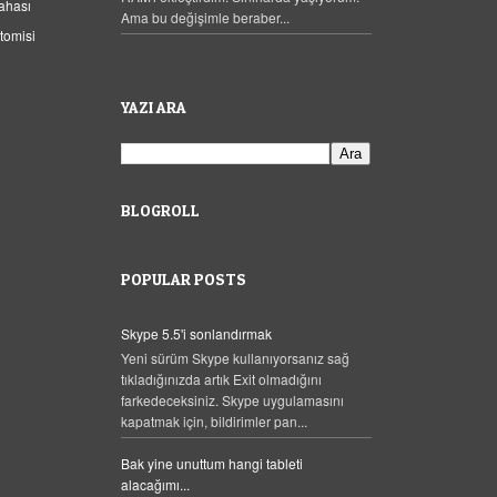
ahası
Ama bu değişimle beraber...
tomisi
YAZI ARA
BLOGROLL
POPULAR POSTS
Skype 5.5'i sonlandırmak
Yeni sürüm Skype kullanıyorsanız sağ
tıkladığınızda artık Exit olmadığını
farkedeceksiniz. Skype uygulamasını
kapatmak için, bildirimler pan...
Bak yine unuttum hangi tableti
alacağımı...