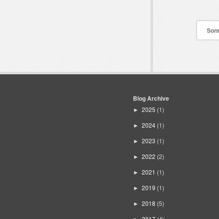
Sonr
Blog Archive
2025
(1)
►
2024
(1)
►
2023
(1)
►
2022
(2)
►
2021
(1)
►
2019
(1)
►
2018
(5)
►
2017
(4)