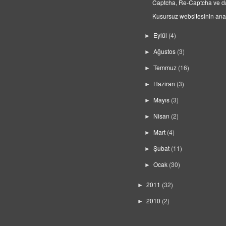
Captcha, Re-Captcha ve d
Kusursuz websitesinin ana
Eylül
(4)
►
Ağustos
(3)
►
Temmuz
(16)
►
Haziran
(3)
►
Mayıs
(3)
►
Nisan
(2)
►
Mart
(4)
►
Şubat
(11)
►
Ocak
(30)
►
2011
(32)
►
2010
(2)
►