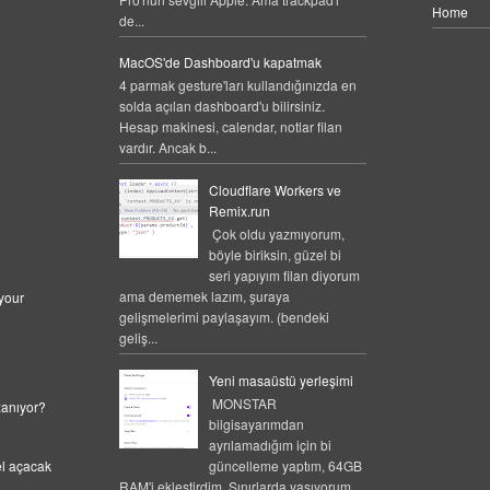
Home
de...
MacOS'de Dashboard'u kapatmak
4 parmak gesture'ları kullandığınızda en
solda açılan dashboard'u bilirsiniz.
Hesap makinesi, calendar, notlar filan
vardır. Ancak b...
Cloudflare Workers ve
Remix.run
Çok oldu yazmıyorum,
böyle biriksin, güzel bi
seri yapıyım filan diyorum
ama dememek lazım, şuraya
your
gelişmelerimi paylaşayım. (bendeki
geliş...
Yeni masaüstü yerleşimi
MONSTAR
zanıyor?
bilgisayarımdan
ayrılamadığım için bi
güncelleme yaptım, 64GB
el açacak
RAM'i ekleştirdim. Sınırlarda yaşıyorum.