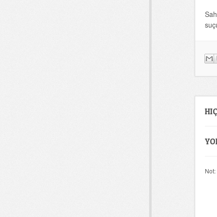
Sah
suç
HI
YO
Not: