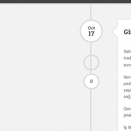
Oct
Gi
17
Sah
ica
son
Iler
0
ped
yapı
sağ 
Gen
jets
İş fi