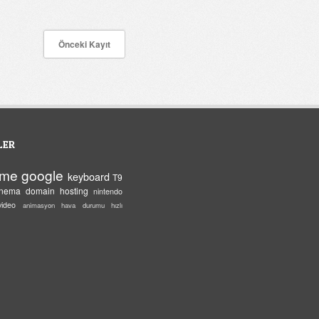
Önceki Kayıt
LER
eme
google
keyboard
T9
inema
domain
hosting
nintendo
video
animasyon
hava durumu
hızlı