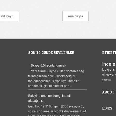
aki Kayıt
Ana Sayfa
SON 30 GÜNDE SEVILENLER
ETIKET
incel
Skype 5.5'i sonlandırmak
klavye
s
Yeni sürüm Skype kullanıyorsanız sağ
windows
tıkladığınızda artık Exit olmadığını
yazmak
farkedeceksiniz. Skype uygulamasını
kapatmak için, bildirimler pan...
ABOUT
Bak yine unuttum hangi tableti
alacağımı...
ipad Pro 12.9" 6th gen. $350 (yazıyla üç
LINKS
yüz elli dolares) istiyor bi klavyesine iPad
Pro'nun sevgili Apple. Ama trackpad'i