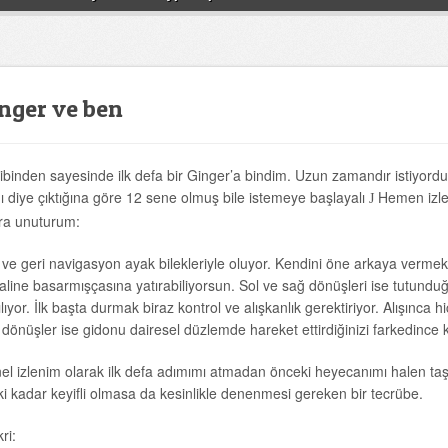
nger ve ben
ibinden sayesinde ilk defa bir Ginger’a bindim. Uzun zamandır istiyord
dı diye çıktığına göre 12 sene olmuş bile istemeye başlayalı
Hemen izle
J
ra unuturum:
i ve geri navigasyon ayak bilekleriyle oluyor. Kendini öne arkaya vermek 
aline basarmışçasına yatırabiliyorsun. Sol ve sağ dönüşleri ise tutundu
lıyor. İlk başta durmak biraz kontrol ve alışkanlık gerektiriyor. Alışınca 
dönüşler ise gidonu dairesel düzlemde hareket ettirdiğinizi farkedince k
el izlenim olarak ilk defa adımımı atmadan önceki heyecanımı halen t
ki kadar keyifli olmasa da kesinlikle denenmesi gereken bir tecrübe.
kri: