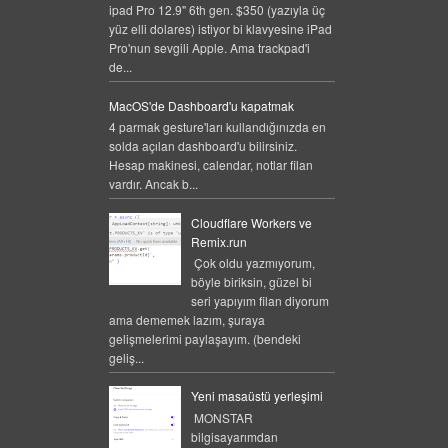
ipad Pro 12.9" 6th gen. $350 (yazıyla üç
yüz elli dolares) istiyor bi klavyesine iPad
Pro'nun sevgili Apple. Ama trackpad'i
de...
MacOS'de Dashboard'u kapatmak
4 parmak gesture'ları kullandığınızda en
solda açılan dashboard'u bilirsiniz.
Hesap makinesi, calendar, notlar filan
vardır. Ancak b...
Cloudflare Workers ve
Remix.run
Çok oldu yazmıyorum,
böyle biriksin, güzel bi
seri yapıyım filan diyorum
ama dememek lazım, şuraya
gelişmelerimi paylaşayım. (bendeki
geliş...
Yeni masaüstü yerleşimi
MONSTAR
bilgisayarımdan