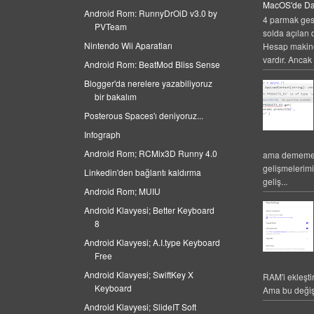
MacOS'de Da
Android Rom: RunnyDrOiD v3.0 by
4 parmak gest
PVTeam
solda açılan 
Nintendo Wii Aparatları
Hesap makines
vardır. Ancak 
Android Rom: BeatMod Bliss Sense
Blogger'da nerelere yazabiliyoruz
bir bakalım
Posterous Spaces'ı deniyoruz...
Infograph
Android Rom; RCMix3D Runny 4.0
ama dememek
gelişmelerim
Linkedin'den bağlantı kaldırma
geliş...
Android Rom; MUIU
Android Klavyesi; Better Keyboard
8
Android Klavyesi; A.I.type Keyboard
Free
Android Klavyesi; SwiftKey X
RAM'i ekleşti
Keyboard
Ama bu değiş
Android Klavyesi; SlideIT Soft