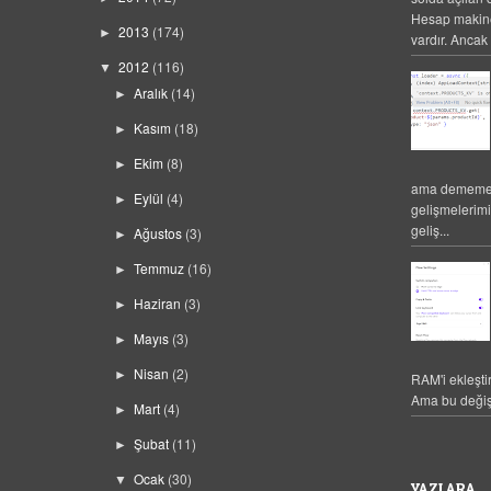
Hesap makines
2013
(174)
►
vardır. Ancak 
2012
(116)
▼
Aralık
(14)
►
Kasım
(18)
►
Ekim
(8)
►
ama dememek
Eylül
(4)
►
gelişmelerim
geliş...
Ağustos
(3)
►
Temmuz
(16)
►
Haziran
(3)
►
Mayıs
(3)
►
Nisan
(2)
►
RAM'i ekleşti
Ama bu değiş
Mart
(4)
►
Şubat
(11)
►
Ocak
(30)
▼
YAZI ARA