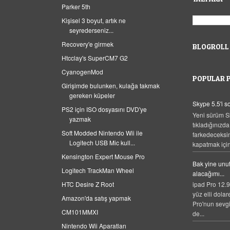
Parker 5th
Kişisel 3 boyut, artık ne
seyrederseniz...
Recovery'e girmek
BLOGROLL
Htcclay's SuperCM7 G2
CyanogenMod
POPULAR 
Girişimde bulunken, kulağa takmak
gereken küpeler
Skype 5.5'i 
PS2 için ISO dosyasını DVD'ye
Yeni sürüm S
yazmak
tıkladığınızda
Soft Modded Nintendo Wii ile
farkedeceksi
Logitech USB Mic kull...
kapatmak için,
Kensington Expert Mouse Pro
Bak yine unut
Logitech TrackMan Wheel
alacağımı...
HTC Desire Z Root
ipad Pro 12.9
yüz elli dolar
Amazon'da satış yapmak
Pro'nun sevgi
CM101MMXI
de...
Nintendo Wii Aparatları