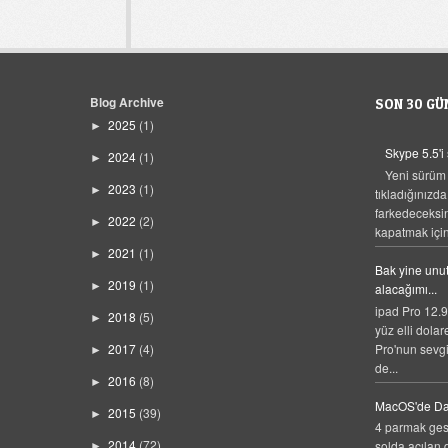
Blog Archive
SON 30 GÜ
2025
(1)
►
Skype 5.5'i
2024
(1)
►
Yeni sürüm
2023
(1)
►
tıkladığınızda
farkedeceksi
2022
(2)
►
kapatmak için,
2021
(1)
►
Bak yine unut
2019
(1)
►
alacağımı...
ipad Pro 12.9
2018
(5)
►
yüz elli dolar
Pro'nun sevgi
2017
(4)
►
de...
2016
(8)
►
MacOS'de Da
2015
(39)
►
4 parmak gest
2014
(72)
solda açılan 
►